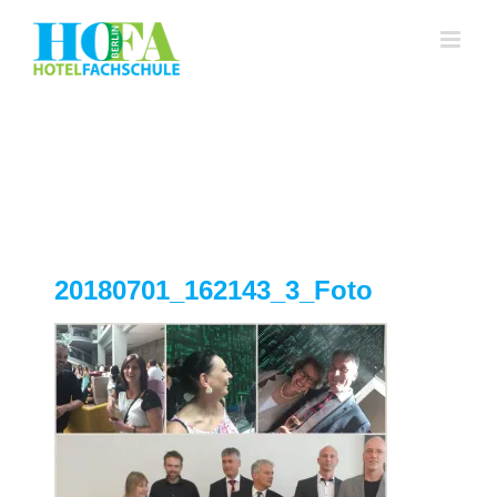
Zum
Inhalt
springen
20180701_162143_3_Foto