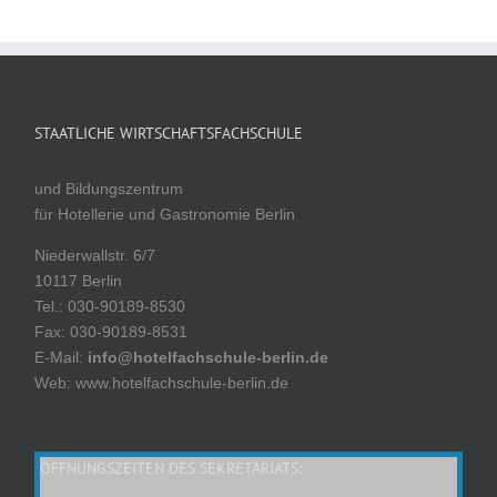
STAATLICHE WIRTSCHAFTSFACHSCHULE
und Bildungszentrum
für Hotellerie und Gastronomie Berlin
Niederwallstr. 6/7
10117 Berlin
Tel.: 030-90189-8530
Fax: 030-90189-8531
E-Mail:
info@hotelfachschule-berlin.de
Web: www.hotelfachschule-berlin.de
ÖFFNUNGSZEITEN DES SEKRETARIATS: