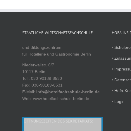
STAATLICHE WIRTSCHAFTSFACHSCHULE
HOFA INSI
und Bildungszentrum
•
Schulpr
für Hotellerie und Gastronomie Berlin
•
Zulassu
Niederwallstr. 6/7
•
Impress
10117 Berlin
Tel.: 030-90189-8530
•
Datensc
Fax: 030-90189-8531
•
Hofa-Ko
E-Mail:
info@hotelfachschule-berlin.de
Web: www.hotelfachschule-berlin.de
•
Login
ÖFFNUNGSZEITEN DES SEKRETARIATS: