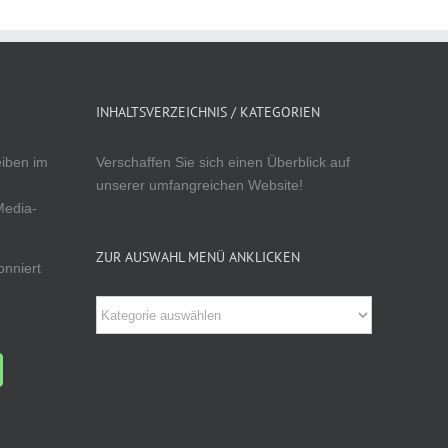
INHALTSVERZEICHNIS / KATEGORIEN
eiben im
Verschaffen Sie sich einen Überblick auf
unserer umfangreichen Website!
Media-
ZUR AUSWAHL MENÜ ANKLICKEN
onniert
Zur
Auswahl
Menü
anklicken