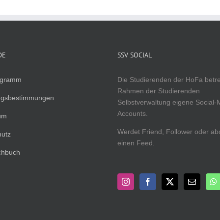
DE
SSV SOCIAL
ogramm
Die Studierenden der HoFa betr
Rahmen der Studierenden
ngsbestimmungen
Selbstverwaltung eigene Social-
Accounts.
um
Werdet Friend, Follower oder ab
hutz
einen Feed.
chbuch