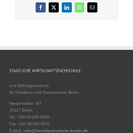
Foto wird für den
Facebook
X
LinkedIn
WhatsApp
E-
Schüler*innen-
Mail
Ausweis verwendet,
das zweite Bild
benötigen wir für Ihre
Schüler*innen-Akte)
Abschlusszeugnis der
allgemeinbildenden…
STAATLICHE WIRTSCHAFTSFACHSCHULE
und Bildungszentrum
für Hotellerie und Gastronomie Berlin
Niederwallstr. 6/7
10117 Berlin
Tel.: 030-90189-8530
Fax: 030-90189-8531
E-Mail:
info@hotelfachschule-berlin.de