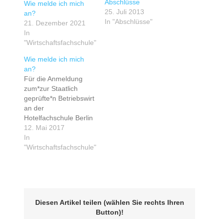
Abschlüsse
Wie melde ich mich
25. Juli 2013
an?
In "Abschlüsse"
21. Dezember 2021
In
"Wirtschaftsfachschule"
Wie melde ich mich
an?
Für die Anmeldung
zum*zur Staatlich
geprüfte*n Betriebswirt
an der
Hotelfachschule Berlin
werden folgende
12. Mai 2017
Unterlagen benötigt
In
ausgefülltes
"Wirtschaftsfachschule"
Anmeldeformular
bzw. noch schneller
geht es mit dem
Onlineformular. ein
tabellarischer
Diesen Artikel teilen (wählen Sie rechts Ihren
Lebenslauf zwei Fotos
Button)!
im Passbildformat (ein