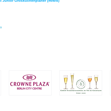
l Junior Großküchenplaner (m/w/d)
fa