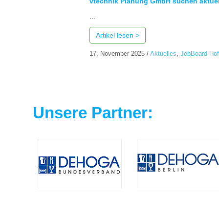
vtechnik Planung GmbH suchen aktuel
...
Artikel lesen >
17. November 2025
/
Aktuelles
,
JobBoard Ho
Unsere Partner: