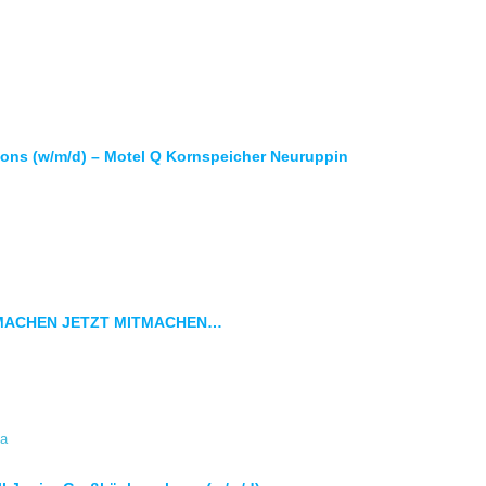
ions (w/m/d) – Motel Q Kornspeicher Neuruppin
TMACHEN JETZT MITMACHEN…
fa