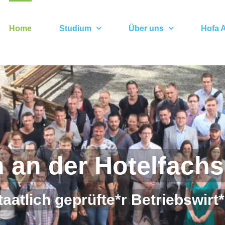
Home
Studium
Über uns
Hofa A
an der Hotelfachs
taatlich geprüfte*r Betriebswirt*