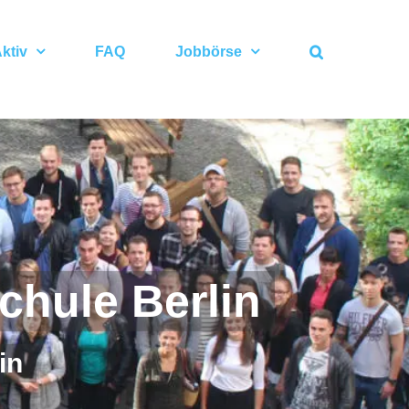
ktiv
FAQ
Jobbörse
chule Berlin
in