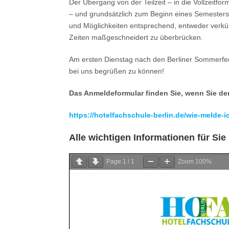
Der Übergang von der Teilzeit – in die Vollzeitfo
– und grundsätzlich zum Beginn eines Semesters.
und Möglichkeiten entsprechend, entweder verkürz
Zeiten maßgeschneidert zu überbrücken.
Am ersten Dienstag nach den Berliner Sommerferi
bei uns begrüßen zu können!
Das Anmeldeformular finden Sie, wenn Sie de
https://hotelfachschule-berlin.de/wie-melde-i
Alle wichtigen Informationen für Si
Page
1
/
1
Zoom
100%