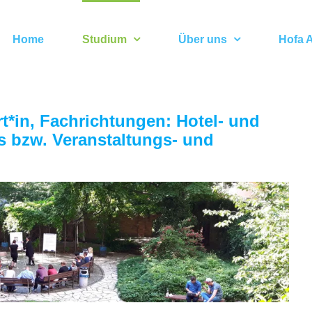
Home
Studium
Über uns
Hofa A
rt*in, Fachrichtungen: Hotel- und
s bzw. Veranstaltungs- und