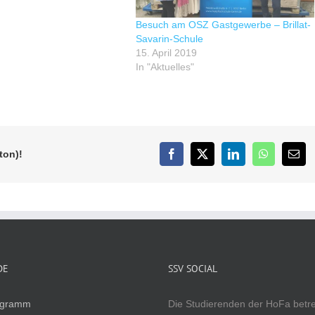
Besuch am OSZ Gastgewerbe – Brillat-
Savarin-Schule
15. April 2019
In "Aktuelles"
ton)!
Facebook
X
LinkedIn
WhatsApp
E-
Mail
DE
SSV SOCIAL
ogramm
Die Studierenden der HoFa betr