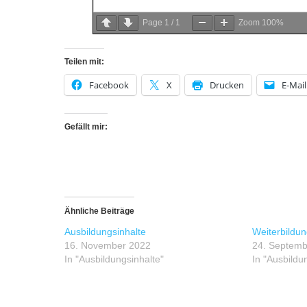
Page
1
/
1
Zoom
100%
Teilen mit:
Facebook
X
Drucken
E-Mail
Gefällt mir:
Ähnliche Beiträge
Ausbildungsinhalte
Weiterbildun
16. November 2022
24. Septemb
In "Ausbildungsinhalte"
In "Ausbildu