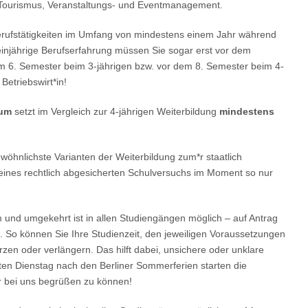
 Tourismus, Veranstaltungs- und Eventmanagement.
Berufstätigkeiten im Umfang von mindestens einem Jahr während
einjährige Berufserfahrung müssen Sie sogar erst vor dem
m 6. Semester beim 3-jährigen bzw. vor dem 8. Semester beim 4-
Betriebswirt*in!
ium
setzt im Vergleich zur 4-jährigen Weiterbildung
mindestens
gewöhnlichste Varianten der Weiterbildung zum*r staatlich
 eines rechtlich abgesicherten Schulversuchs im Moment so nur
rm und umgekehrt ist in allen Studiengängen möglich – auf Antrag
 So können Sie Ihre Studienzeit, den jeweiligen Voraussetzungen
en oder verlängern. Das hilft dabei, unsichere oder unklare
en Dienstag nach den Berliner Sommerferien starten die
r bei uns begrüßen zu können!