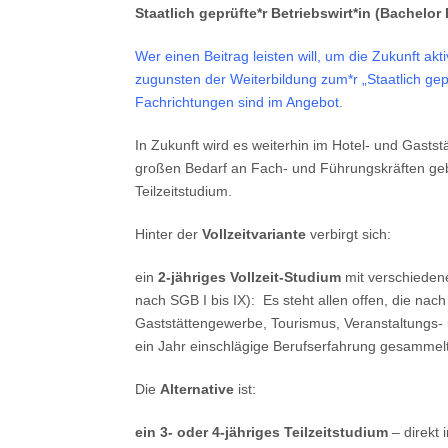
Staatlich geprüfte*r Betriebswirt*in (Bachelor
Wer einen Beitrag leisten will, um die Zukunft akt
zugunsten der Weiterbildung zum*r „Staatlich gepr
Fachrichtungen sind im Angebot.
In Zukunft wird es weiterhin im Hotel- und Gas
großen Bedarf an Fach- und Führungskräften geben
Teilzeitstudium.
Hinter der
Vollzeitvariante
verbirgt sich:
ein
2-jähriges Vollzeit-Studium
mit verschieden
nach SGB I bis IX): Es steht allen offen, die na
Gaststättengewerbe, Tourismus, Veranstaltung
ein Jahr einschlägige Berufserfahrung gesamme
Die
Alternative
ist:
ein 3- oder 4-jähriges Teilzeitstudium
– direkt 