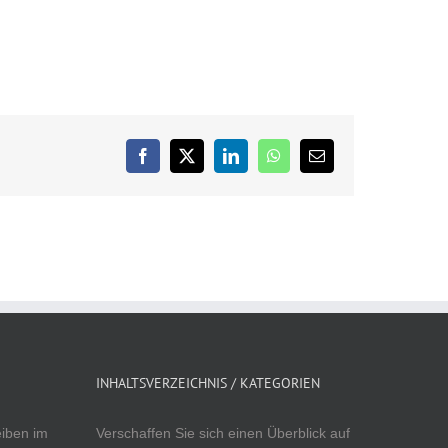
Facebook
X
LinkedIn
WhatsApp
E-
Mail
INHALTSVERZEICHNIS / KATEGORIEN
eiben im
Verschaffen Sie sich einen Überblick auf