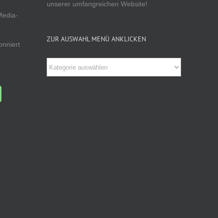
unserer umfangreichen Website!
Media-
ZUR AUSWAHL MENÜ ANKLICKEN
onniert
Zur
Auswahl
Menü
anklicken