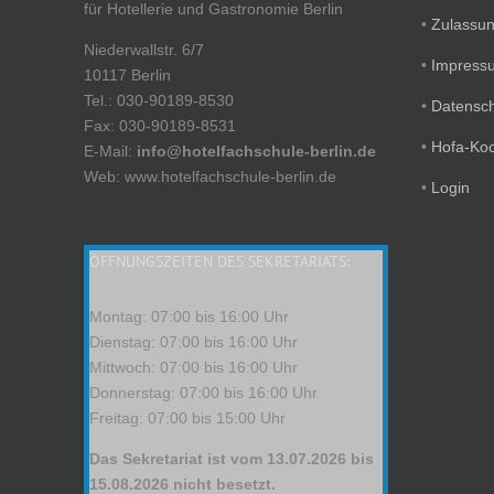
für Hotellerie und Gastronomie Berlin
•
Zulassu
Niederwallstr. 6/7
•
Impress
10117 Berlin
Tel.: 030-90189-8530
•
Datensc
Fax: 030-90189-8531
•
Hofa-Ko
E-Mail:
info@hotelfachschule-berlin.de
Web: www.hotelfachschule-berlin.de
•
Login
ÖFFNUNGSZEITEN DES SEKRETARIATS:
Montag: 07:00 bis 16:00 Uhr
Dienstag: 07:00 bis 16:00 Uhr
Mittwoch: 07:00 bis 16:00 Uhr
Donnerstag: 07:00 bis 16:00 Uhr
Freitag: 07:00 bis 15:00 Uhr
Das Sekretariat ist vom 13.07.2026 bis
15.08.2026 nicht besetzt.