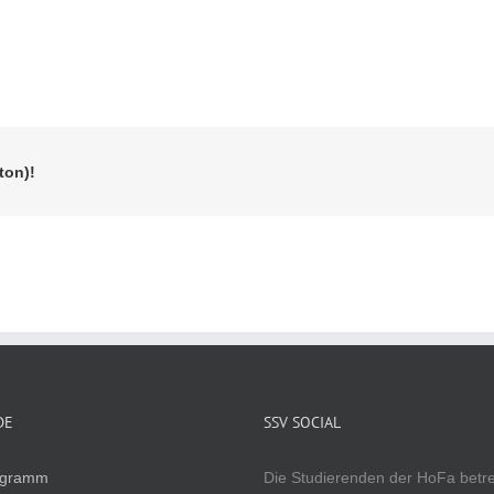
ton)!
DE
SSV SOCIAL
ogramm
Die Studierenden der HoFa betr