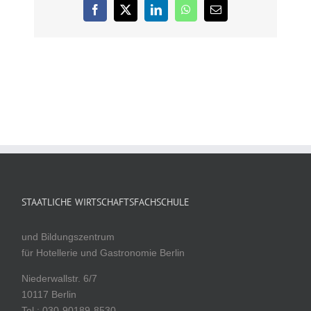
Facebook
X
LinkedIn
WhatsApp
E-
Mail
STAATLICHE WIRTSCHAFTSFACHSCHULE
und Bildungszentrum
für Hotellerie und Gastronomie Berlin
Niederwallstr. 6/7
10117 Berlin
Tel.: 030-90189-8530