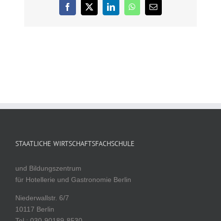
Facebook
X
LinkedIn
WhatsApp
E-
Mail
STAATLICHE WIRTSCHAFTSFACHSCHULE
und Bildungszentrum
für Hotellerie und Gastronomie Berlin
Niederwallstr. 6/7
10117 Berlin
Tel.: 030-90189-8530