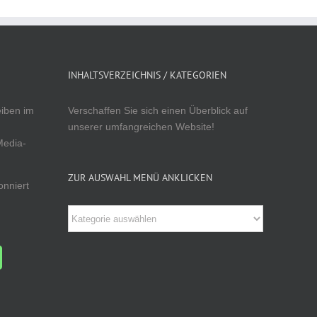
INHALTSVERZEICHNIS / KATEGORIEN
eiben im
Verschaffen Sie sich einen Überblick auf
unserer umfangreichen Website!
Media-
ZUR AUSWAHL MENÜ ANKLICKEN
onniert
Zur
Auswahl
Menü
anklicken