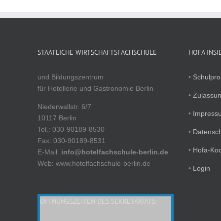
STAATLICHE WIRTSCHAFTSFACHSCHULE
HOFA INSI
und Bildungszentrum
•
Schulpr
für Hotellerie und Gastronomie Berlin
•
Zulassu
Niederwallstr. 6/7
•
Impress
10117 Berlin
Tel.: 030-90189-8530
•
Datensc
Fax: 030-90189-8531
•
Hofa-Ko
E-Mail:
info@hotelfachschule-berlin.de
Web: www.hotelfachschule-berlin.de
•
Login
ÖFFNUNGSZEITEN DES SEKRETARIATS: