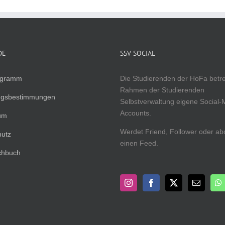
DE
SSV SOCIAL
ogramm
Die Studierenden der HoFa betr
Rahmen der Studierenden
ngsbestimmungen
Selbstverwaltung eigene Social-
Accounts.
um
Werdet Friend, Follower oder ab
hutz
einen Feed.
chbuch