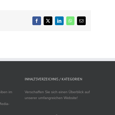
Facebook
X
LinkedIn
WhatsApp
E-
Mail
INHALTSVERZEICHNIS / KATEGORIEN
eiben im
Verschaffen Sie sich einen Überblick auf
unserer umfangreichen Website!
Media-