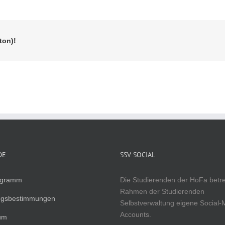
ton)!
DE
SSV SOCIAL
ogramm
Die Studierenden der HoFa betr
Rahmen der Studierenden
ngsbestimmungen
Selbstverwaltung eigene Social-
Accounts.
um