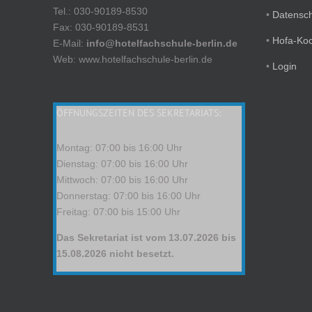
Tel.: 030-90189-8530
•
Datensc
Fax: 030-90189-8531
•
Hofa-Ko
E-Mail:
info@hotelfachschule-berlin.de
Web: www.hotelfachschule-berlin.de
•
Login
ÖFFNUNGSZEITEN DES SEKRETARIATS:
Montag: 07:00 bis 16:00 Uhr
Dienstag: 07:00 bis 16:00 Uhr
Mittwoch: 07:00 bis 16:00 Uhr
Donnerstag: 07:00 bis 16:00 Uhr
Freitag: 07:00 bis 15:00 Uhr
Das Sekretariat ist vom 13.07.2026 bis
15.08.2026 nicht besetzt.