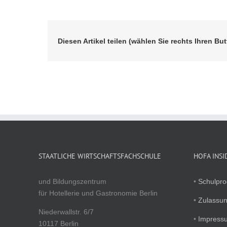
Diesen Artikel teilen (wählen Sie rechts Ihren But
STAATLICHE WIRTSCHAFTSFACHSCHULE
HOFA INSI
und Bildungszentrum
•
Schulpr
für Hotellerie und Gastronomie Berlin
•
Zulassu
Niederwallstr. 6/7
•
Impress
10117 Berlin