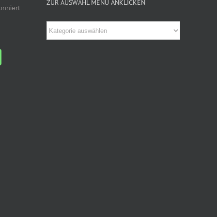
ZUR AUSWAHL MENÜ ANKLICKEN
onniert
Zur
Auswahl
Menü
anklicken