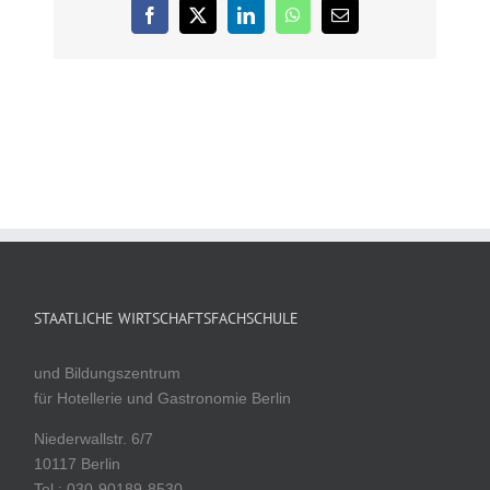
Facebook
X
LinkedIn
WhatsApp
E-
Mail
STAATLICHE WIRTSCHAFTSFACHSCHULE
und Bildungszentrum
für Hotellerie und Gastronomie Berlin
Niederwallstr. 6/7
10117 Berlin
Tel.: 030-90189-8530