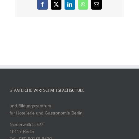
Facebook
X
LinkedIn
WhatsApp
E-
Mail
STAATLICHE WIRTSCHAFTSFACHSCHULE
und Bildungszentrum
für Hotellerie und Gastronomie Berlin
Niederwallstr. 6/7
10117 Berlin
Tel.: 030-90189-8530