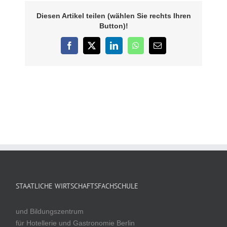
Diesen Artikel teilen (wählen Sie rechts Ihren
Button)!
Facebook
X
LinkedIn
WhatsApp
E-
Mail
STAATLICHE WIRTSCHAFTSFACHSCHULE
und Bildungszentrum
für Hotellerie und Gastronomie Berlin