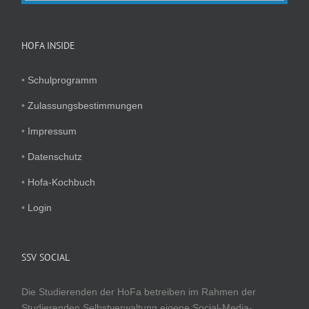
HOFA INSIDE
•
Schulprogramm
•
Zulassungsbestimmungen
•
Impressum
•
Datenschutz
•
Hofa-Kochbuch
•
Login
SSV SOCIAL
Die Studierenden der HoFa betreiben im Rahmen der
Studierenden Selbstverwaltung eigene Social-Media-