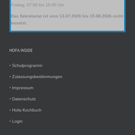
Freitag: 07:00 bis 15:00 Uhr
Das Sekretariat ist vom 13.07.2026 bis 15.08.2026 nicht
besetzt.
HOFA INSIDE
•
Schulprogramm
•
Zulassungsbestimmungen
•
Impressum
•
Datenschutz
•
Hofa-Kochbuch
•
Login