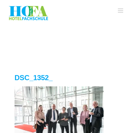
Zum
Inhalt
springen
DSC_1352_