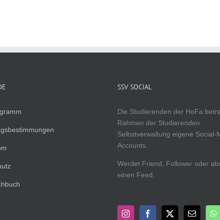
DE
SSV SOCIAL
ogramm
Die Studierenden der HoFa betr
Rahmen der Studierenden
ngsbestimmungen
Selbstverwaltung eigene Social-
Accounts.
um
Werdet Friend, Follower oder ab
hutz
einen Feed.
chbuch