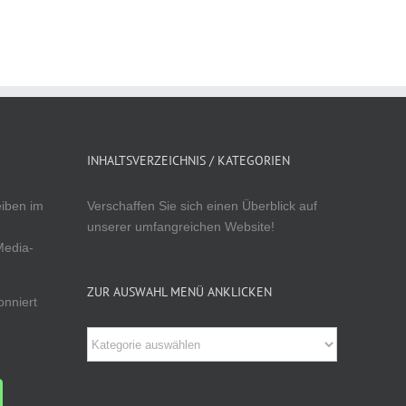
INHALTSVERZEICHNIS / KATEGORIEN
eiben im
Verschaffen Sie sich einen Überblick auf
unserer umfangreichen Website!
Media-
ZUR AUSWAHL MENÜ ANKLICKEN
onniert
Zur
Auswahl
Menü
anklicken