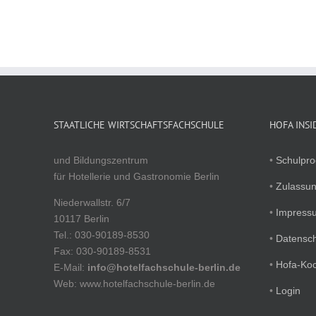
STAATLICHE WIRTSCHAFTSFACHSCHULE
HOFA INSI
und Bildungszentrum
•
Schulpr
für Hotellerie und Gastronomie Berlin
•
Zulassu
Niederwallstr. 6/7
•
Impress
10117 Berlin
Tel.: 030-90189-8530
•
Datensc
Fax: 030-90189-8531
•
Hofa-Ko
E-Mail:
info@hotelfachschule-berlin.de
Web: www.hotelfachschule-berlin.de
•
Login