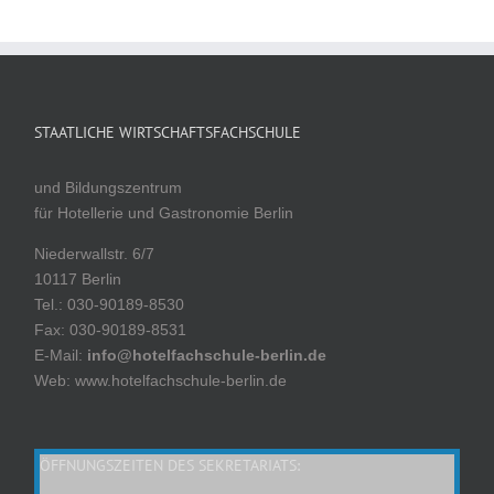
STAATLICHE WIRTSCHAFTSFACHSCHULE
und Bildungszentrum
für Hotellerie und Gastronomie Berlin
Niederwallstr. 6/7
10117 Berlin
Tel.: 030-90189-8530
Fax: 030-90189-8531
E-Mail:
info@hotelfachschule-berlin.de
Web: www.hotelfachschule-berlin.de
ÖFFNUNGSZEITEN DES SEKRETARIATS: