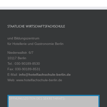
STAATLICHE WIRTSCHAFTSFACHSCHULE
und Bildungszentrum
für Hotellerie und Gastronomie Berlin
Niederwallstr. 6/7
10117 Berlin
Tel.: 030-90189-8530
Fax: 030-90189-8531
E-Mail:
info@hotelfachschule-berlin.de
Web: www.hotelfachschule-berlin.de
ÖFFNUNGSZEITEN DES SEKRETARIATS: