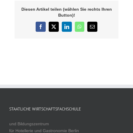
Diesen Artikel teilen (wählen Sie rechts Ihren
Button)!
Facebook
X
LinkedIn
WhatsApp
E-
Mail
STAATLICHE WIRTSCHAFTSFACHSCHULE
und Bildungszentrum
für Hotellerie und Gastronomie Berlin