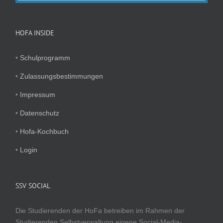
HOFA INSIDE
•
Schulprogramm
•
Zulassungsbestimmungen
•
Impressum
•
Datenschutz
•
Hofa-Kochbuch
•
Login
SSV SOCIAL
Die Studierenden der HoFa betreiben im Rahmen der
Studierenden Selbstverwaltung eigene Social-Media-