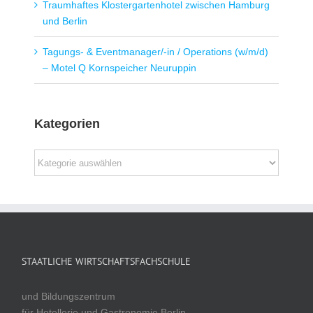
Traumhaftes Klostergartenhotel zwischen Hamburg
und Berlin
Tagungs- & Eventmanager/-in / Operations (w/m/d)
– Motel Q Kornspeicher Neuruppin
Kategorien
Kategorien
STAATLICHE WIRTSCHAFTSFACHSCHULE
und Bildungszentrum
für Hotellerie und Gastronomie Berlin