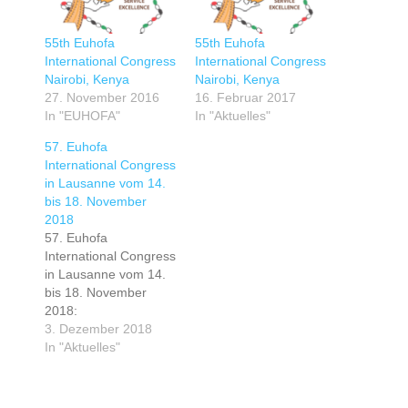
55th Euhofa
55th Euhofa
International Congress
International Congress
Nairobi, Kenya
Nairobi, Kenya
27. November 2016
16. Februar 2017
In "EUHOFA"
In "Aktuelles"
57. Euhofa
International Congress
in Lausanne vom 14.
bis 18. November
2018
57. Euhofa
International Congress
in Lausanne vom 14.
bis 18. November
2018:
Schlüsselthemen für
3. Dezember 2018
die Zukunft der
In "Aktuelles"
Bildung. Eine
Übersicht und
Zusammenfassung