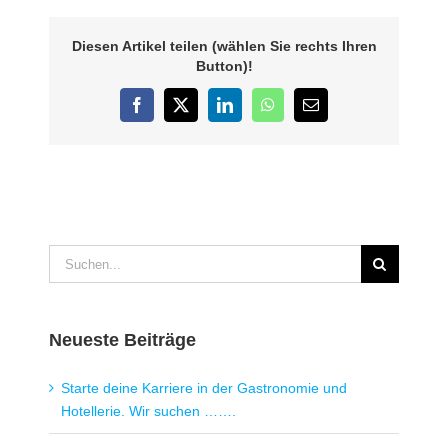
von Peter Jones
EUHOFA-Kongress-
Diesen Artikel teilen (wählen Sie rechts Ihren
November-2018-
Button)!
Review-and-
Summary.pdf
Facebook
X
LinkedIn
WhatsApp
E-
Mail
Suche
nach:
Neueste Beiträge
Starte deine Karriere in der Gastronomie und
Hotellerie. Wir suchen …….